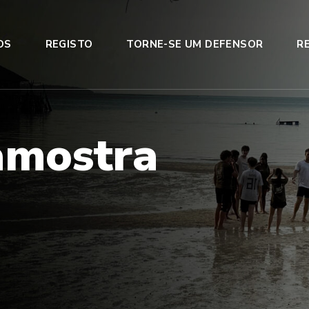
OS
REGISTO
TORNE-SE UM DEFENSOR
R
a
m
o
s
t
r
a