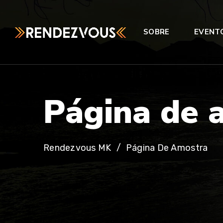
SOBRE
EVENT
P
á
g
i
n
a
d
e
Rendezvous MK
Página De Amostra