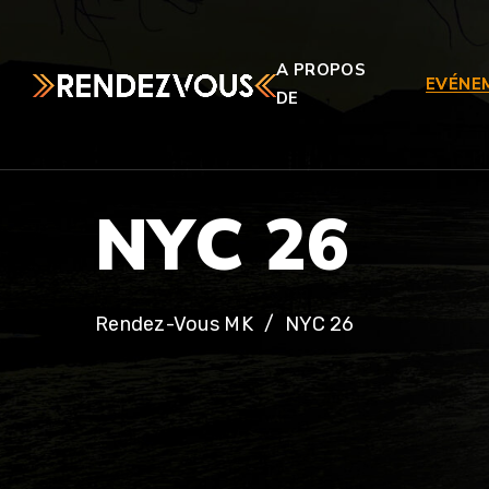
A PROPOS
EVÉNE
DE
N
Y
C
2
6
Rendez-Vous MK
NYC 26