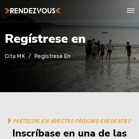
R
e
g
í
s
t
r
e
s
e
e
n
Cita MK
Regístrese En
P
A
R
T
I
C
I
P
E
E
N
N
U
E
S
T
R
O
P
R
Ó
X
I
M
O
E
N
C
U
E
N
T
R
O
I
n
s
c
r
í
b
a
s
e
e
n
u
n
a
d
e
l
a
s