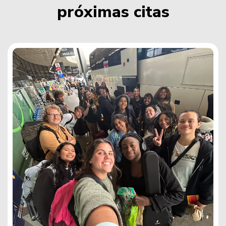
p
r
ó
x
i
m
a
s
c
i
t
a
s