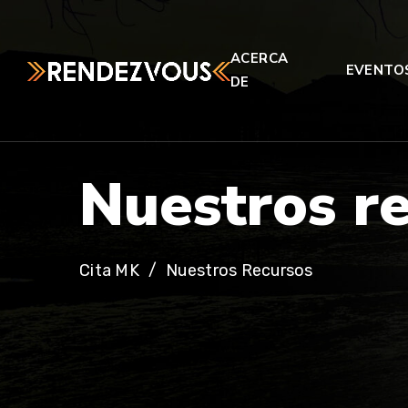
ACERCA
EVENTO
DE
N
u
e
s
t
r
o
s
r
Cita MK
Nuestros Recursos