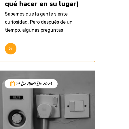
qué hacer en su lugar)
Sabemos que la gente siente
curiosidad. Pero después de un
tiempo, algunas preguntas
Seguir leyendo
29 De Abril De 2025