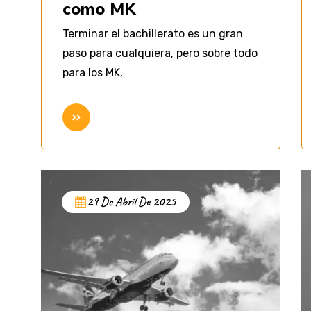
como MK
Terminar el bachillerato es un gran
paso para cualquiera, pero sobre todo
para los MK,
Seguir leyendo
29 De Abril De 2025