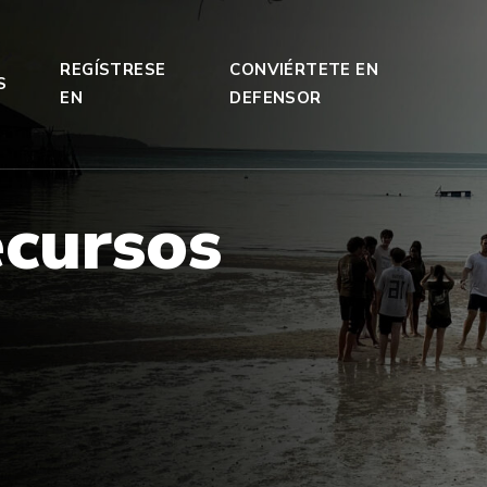
REGÍSTRESE
CONVIÉRTETE EN
S
EN
DEFENSOR
e
c
u
r
s
o
s