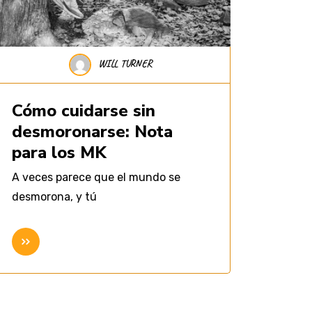
WILL TURNER
Cómo cuidarse sin
desmoronarse: Nota
para los MK
A veces parece que el mundo se
desmorona, y tú
Seguir leyendo