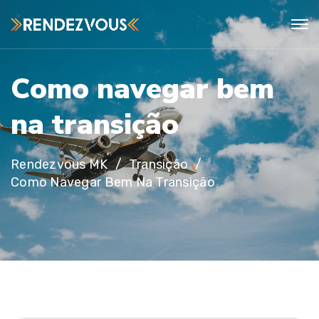
C
o
m
o
n
a
v
e
g
a
r
b
e
m
n
a
t
r
a
n
s
i
ç
ã
o
Rendezvous MK
Transição
Como Navegar Bem Na Transição